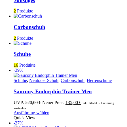
Sonstiges
2
Produkte
Carbonschuh
2
Produkte
Schuhe
16
Produkte
-39%
Schuhe
,
Neutraler Schuh
,
Carbonschuh
,
Herrenschuhe
Saucony Endorphin Trainer Men
Ursprünglicher
Aktueller
UVP:
220,00
€
Neuer Preis:
135,00
€
inkl. MwSt. – Lieferung
Preis
Preis
kostenlos
war:
Dieses
ist:
Ausführung wählen
220,00 €
Produkt
135,00 €.
Quick View
weist
-27%