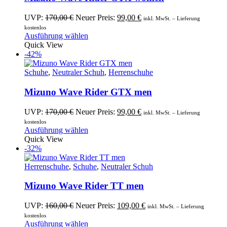
Optionen
können
Ursprünglicher
Aktueller
UVP:
170,00
€
Neuer Preis:
99,00
€
inkl. MwSt. – Lieferung
auf
Preis
Preis
kostenlos
der
war:
Dieses
ist:
Ausführung wählen
Produktseite
170,00 €
Produkt
99,00 €.
Quick View
gewählt
weist
-42%
werden
mehrere
Varianten
Schuhe
,
Neutraler Schuh
,
Herrenschuhe
auf.
Die
Mizuno Wave Rider GTX men
Optionen
können
Ursprünglicher
Aktueller
UVP:
170,00
€
Neuer Preis:
99,00
€
inkl. MwSt. – Lieferung
auf
Preis
Preis
kostenlos
der
war:
Dieses
ist:
Ausführung wählen
Produktseite
170,00 €
Produkt
99,00 €.
Quick View
gewählt
weist
-32%
werden
mehrere
Varianten
Herrenschuhe
,
Schuhe
,
Neutraler Schuh
auf.
Die
Mizuno Wave Rider TT men
Optionen
können
Ursprünglicher
Aktueller
UVP:
160,00
€
Neuer Preis:
109,00
€
inkl. MwSt. – Lieferung
auf
Preis
Preis
kostenlos
der
war:
Dieses
ist:
Ausführung wählen