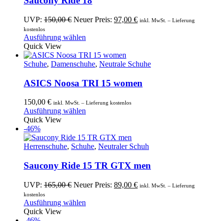
Saucony Ride 18
Optionen
können
Ursprünglicher
Aktueller
UVP:
150,00
€
Neuer Preis:
97,00
€
inkl. MwSt. – Lieferung
auf
Preis
Preis
kostenlos
der
war:
Dieses
ist:
Ausführung wählen
Produktseite
150,00 €
Produkt
97,00 €.
Quick View
gewählt
weist
werden
mehrere
Schuhe
,
Damenschuhe
,
Neutrale Schuhe
Varianten
auf.
ASICS Noosa TRI 15 women
Die
Optionen
150,00
€
inkl. MwSt. – Lieferung kostenlos
können
Dieses
Ausführung wählen
auf
Produkt
Quick View
der
weist
-46%
Produktseite
mehrere
gewählt
Varianten
Herrenschuhe
,
Schuhe
,
Neutraler Schuh
werden
auf.
Die
Saucony Ride 15 TR GTX men
Optionen
können
Ursprünglicher
Aktueller
UVP:
165,00
€
Neuer Preis:
89,00
€
inkl. MwSt. – Lieferung
auf
Preis
Preis
kostenlos
der
war:
Dieses
ist:
Ausführung wählen
Produktseite
165,00 €
Produkt
89,00 €.
Quick View
gewählt
weist
-46%