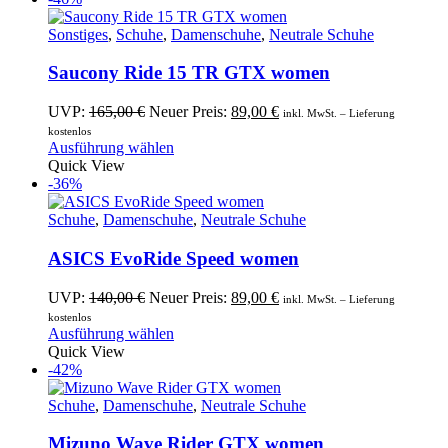
werden
mehrere
Varianten
Sonstiges
,
Schuhe
,
Damenschuhe
,
Neutrale Schuhe
auf.
Die
Saucony Ride 15 TR GTX women
Optionen
können
Ursprünglicher
Aktueller
UVP:
165,00
€
Neuer Preis:
89,00
€
inkl. MwSt. – Lieferung
auf
Preis
Preis
kostenlos
der
war:
Dieses
ist:
Ausführung wählen
Produktseite
165,00 €
Produkt
89,00 €.
Quick View
gewählt
weist
-36%
werden
mehrere
Varianten
Schuhe
,
Damenschuhe
,
Neutrale Schuhe
auf.
Die
ASICS EvoRide Speed women
Optionen
können
Ursprünglicher
Aktueller
UVP:
140,00
€
Neuer Preis:
89,00
€
inkl. MwSt. – Lieferung
auf
Preis
Preis
kostenlos
der
war:
Dieses
ist:
Ausführung wählen
Produktseite
140,00 €
Produkt
89,00 €.
Quick View
gewählt
weist
-42%
werden
mehrere
Varianten
Schuhe
,
Damenschuhe
,
Neutrale Schuhe
auf.
Die
Mizuno Wave Rider GTX women