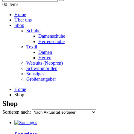
0
0 items
Home
Über uns
Shop
Schuhe
Damenschuhe
Herrenschuhe
Textil
Damen
Herren
Wetsuits (Neopren)
Schwimmbrillen
Sonstiges
Größenratgeber
Home
Shop
Shop
Sortieren nach: