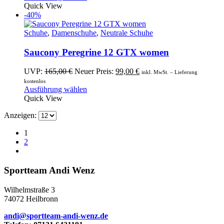
Produktseite
160,00 €
Produkt
109,00 €.
Quick View
gewählt
weist
-40%
werden
mehrere
Varianten
Schuhe
,
Damenschuhe
,
Neutrale Schuhe
auf.
Die
Saucony Peregrine 12 GTX women
Optionen
können
Ursprünglicher
Aktueller
UVP:
165,00
€
Neuer Preis:
99,00
€
inkl. MwSt. – Lieferung
auf
Preis
Preis
kostenlos
der
war:
Dieses
ist:
Ausführung wählen
Produktseite
165,00 €
Produkt
99,00 €.
Quick View
gewählt
weist
werden
Anzeigen:
mehrere
Varianten
1
auf.
2
Die
Optionen
können
Sportteam Andi Wenz
auf
der
Produktseite
Wilhelmstraße 3
gewählt
74072 Heilbronn
werden
andi@sportteam-andi-wenz.de