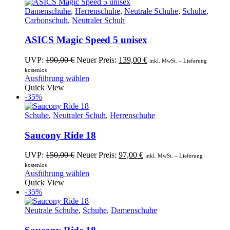
mehrere
Varianten
Damenschuhe
,
Herrenschuhe
,
Neutrale Schuhe
,
Schuhe
,
auf.
Carbonschuh
,
Neutraler Schuh
Die
Optionen
ASICS Magic Speed 5 unisex
können
auf
Ursprünglicher
Aktueller
UVP:
190,00
€
Neuer Preis:
139,00
€
inkl. MwSt. – Lieferung
der
Preis
Preis
kostenlos
Produktseite
war:
Dieses
ist:
Ausführung wählen
gewählt
190,00 €
Produkt
139,00 €.
Quick View
werden
weist
-35%
mehrere
Varianten
Schuhe
,
Neutraler Schuh
,
Herrenschuhe
auf.
Die
Saucony Ride 18
Optionen
können
Ursprünglicher
Aktueller
UVP:
150,00
€
Neuer Preis:
97,00
€
inkl. MwSt. – Lieferung
auf
Preis
Preis
kostenlos
der
war:
Dieses
ist:
Ausführung wählen
Produktseite
150,00 €
Produkt
97,00 €.
Quick View
gewählt
weist
-35%
werden
mehrere
Varianten
Neutrale Schuhe
,
Schuhe
,
Damenschuhe
auf.
Die