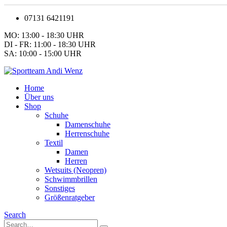
07131 6421191
MO: 13:00 - 18:30 UHR
DI - FR: 11:00 - 18:30 UHR
SA: 10:00 - 15:00 UHR
Home
Über uns
Shop
Schuhe
Damenschuhe
Herrenschuhe
Textil
Damen
Herren
Wetsuits (Neopren)
Schwimmbrillen
Sonstiges
Größenratgeber
Search