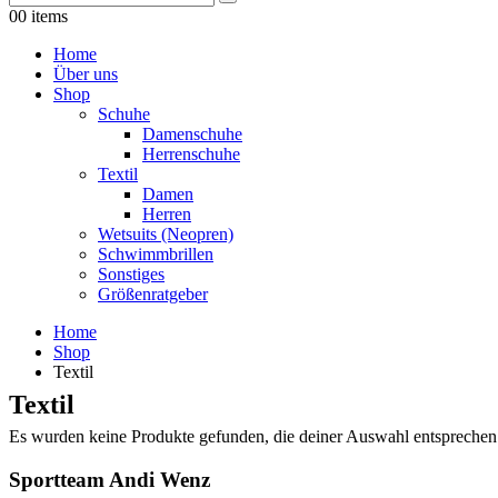
0
0 items
Home
Über uns
Shop
Schuhe
Damenschuhe
Herrenschuhe
Textil
Damen
Herren
Wetsuits (Neopren)
Schwimmbrillen
Sonstiges
Größenratgeber
Home
Shop
Textil
Textil
Es wurden keine Produkte gefunden, die deiner Auswahl entsprechen
Sportteam Andi Wenz