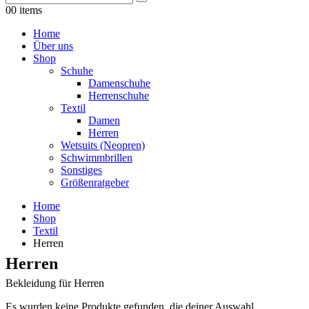
0
0 items
Home
Über uns
Shop
Schuhe
Damenschuhe
Herrenschuhe
Textil
Damen
Herren
Wetsuits (Neopren)
Schwimmbrillen
Sonstiges
Größenratgeber
Home
Shop
Textil
Herren
Herren
Bekleidung für Herren
Es wurden keine Produkte gefunden, die deiner Auswahl